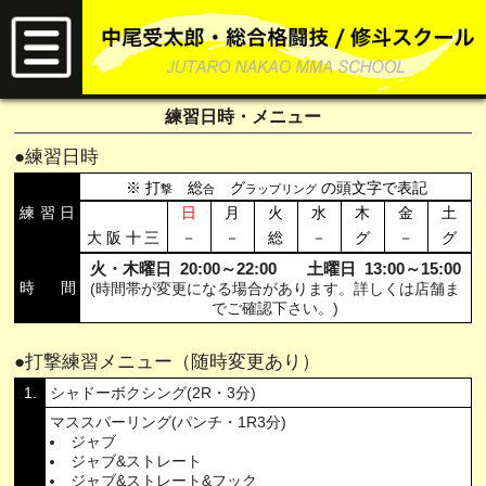
練習日時・メニュー
練習日時
打
総
グ
の頭文字で表記
撃
合
ラップリング
練習
日
日
月
火
水
木
金
土
大阪十
三
－
－
総
－
グ
－
グ
火・木曜日
20:00～22:00
土曜日
13:00～15:00
時
間
(時間帯が変更になる場合があります。詳しくは店舗ま
でご確認下さい。)
打撃練習メニュー（随時変更あり）
1
シャドーボクシング(2R・3分)
マススパーリング(パンチ・1R3分)
ジャブ
ジャブ&ストレート
ジャブ&ストレート&フック