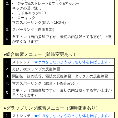
2
ジャブ&ストレート&フック&アッパー
キックの受け返し
ミドルキック×2R
ローキック
マススパーリング(総合・1R3分)
3
スパーリング（自由参加）
自主トレ（自由参加ですが、最初の内は残ってる方が、上達
4
が早くなります）
総合練習メニュー（随時変更あり）
1
ストレッチ
ケガをしないようみっちり体を伸ばします
2
えび、横ジャンプの反復練習
3
関節技・絞め技等、寝技の反復練習、タックルの反復練習
4
マススパーリング（総合・1R5分or3分）
自主トレ（自由参加ですが、最初の内は残ってる方が上達が
5
早くなります）
グラップリング練習メニュー（随時変更あり）
1
ストレッチ
ケガをしないようみっちり体を伸ばします